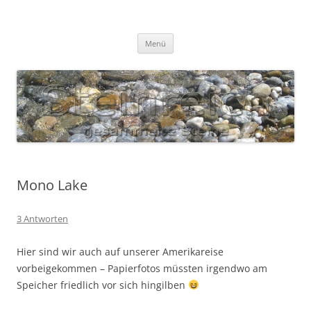
Zum
Inhalt
S T E I N R E I C H
springen
Gesammelte Steine
Menü
Mono Lake
3 Antworten
Hier sind wir auch auf unserer Amerikareise
vorbeigekommen – Papierfotos müssten irgendwo am
Speicher friedlich vor sich hingilben