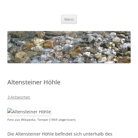
Zum
Inhalt
S T E I N R E I C H
springen
Gesammelte Steine
Menü
Altensteiner Höhle
3 Antworten
Foto aus Wikipedia, Tempel (1869 abgerissen)
Die Altensteiner Höhle befindet sich unterhalb des