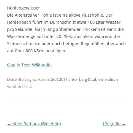
Höhlengewässer
Die Altensteiner Höhle ist eine aktive Flusshöhle. Der
Höhlenbach führt im Durchschnitt etwa 100 Liter Wasser
pro Sekunde. Nach lang anhaltender Trockenheit kann die
Wassermenge auf unter 40 l/Sek. absinken, während der
Schneeschmelze oder nach heftigen Regenfällen aber auch
auf über 300 l/Sek. ansteigen.
Quelle Text: Wikipedia
Dieser Beitrag wurde am
26.1.2011
unter
berg & tal
,
mineralisch
veröffentlicht.
Beitragsnavigation
←
Altes Rathaus (Bielefeld)
L’Aiguille
→