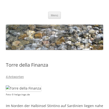
Zum
Inhalt
S T E I N R E I C H
springen
Gesammelte Steine
Menü
Torre della Finanza
4 Antworten
Foto © helga-ingo.de
Im Norden der Halbinsel Stintino auf Sardinien liegen nahe