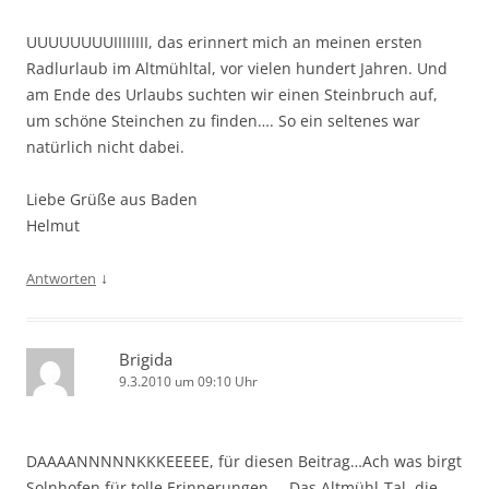
UUUUUUUUIIIIIIII, das erinnert mich an meinen ersten
Radlurlaub im Altmühltal, vor vielen hundert Jahren. Und
am Ende des Urlaubs suchten wir einen Steinbruch auf,
um schöne Steinchen zu finden…. So ein seltenes war
natürlich nicht dabei.
Liebe Grüße aus Baden
Helmut
↓
Antworten
Brigida
9.3.2010 um 09:10 Uhr
DAAAANNNNNKKKEEEEE, für diesen Beitrag…Ach was birgt
Solnhofen für tolle Erinnerungen…. Das Altmühl-Tal, die