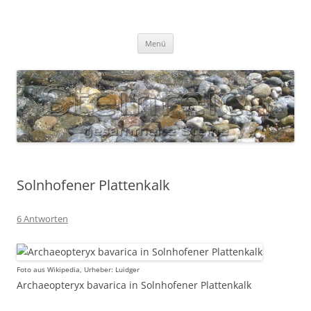
Zum
Inhalt
S T E I N R E I C H
springen
Gesammelte Steine
Menü
Solnhofener Plattenkalk
6 Antworten
Foto aus Wikipedia, Urheber: Luidger
Archaeopteryx bavarica in Solnhofener Plattenkalk