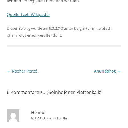
können im Regelfall behalten werden.
Quelle Text: Wikipedia
Dieser Beitrag wurde am
9.3.2010
unter
berg & tal
,
mineralisch
,
pflanzlich
,
tierisch
veröffentlicht.
Beitragsnavigation
←
Rocher Percé
Anundshög
→
6 Kommentare zu „
Solnhofener Plattenkalk
“
Helmut
9.3.2010 um 00:10 Uhr