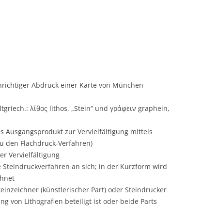
enrichtiger Abdruck einer Karte von München
ltgriech.: λίθος lithos, „Stein“ und γράφειν graphein,
es Ausgangsprodukt zur Vervielfältigung mittels
zu den Flachdruck-Verfahren)
er Vervielfältigung
 Steindruckverfahren an sich; in der Kurzform wird
chnet
Steinzeichner (künstlerischer Part) oder Steindrucker
ng von Lithografien beteiligt ist oder beide Parts