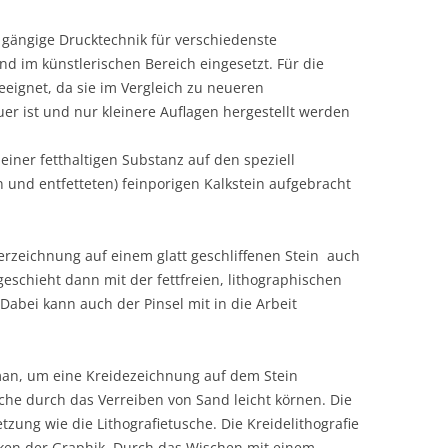
e gängige Drucktechnik für verschiedenste
d im künstlerischen Bereich eingesetzt. Für die
eeignet, da sie im Vergleich zu neueren
er ist und nur kleinere Auflagen hergestellt werden
iner fetthaltigen Substanz auf den speziell
n und entfetteten) feinporigen Kalkstein aufgebracht
erzeichnung auf einem glatt geschliffenen Stein  auch
geschieht dann mit der fettfreien, lithographischen
 Dabei kann auch der Pinsel mit in die Arbeit
man, um eine Kreidezeichnung auf dem Stein
he durch das Verreiben von Sand leicht körnen. Die
ung wie die Lithografietusche. Die Kreidelithografie
iken der Graphik. Durch das Wischen mit einem