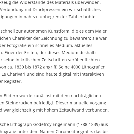
rkzeug die Widerstände des Materials überwinden.
 Verbindung mit Druckpressen ein wirtschaftliches
tigungen in nahezu unbegrenzter Zahl erlaubte.
r schnell zur autonomen Kunstform, die es dem Maler
lichen Charakter der Zeichnung zu bewahren; sie war
der Fotografie ein schnelles Medium, aktuelles
. Einer der Ersten, der dieses Medium deshalb
 seine in kritischen Zeitschriften veröffentlichten
on ca. 1830 bis 1872 angriff. Seine 4000 Lithografien
t Le Charivari und sind heute digital mit interaktiven
r Register.
en Bildern wurde zunächst mit dem nachträglichen
gen Steindrucken befriedigt. Dieser manuelle Vorgang
nd war gleichzeitig mit hohem Zeitaufwand verbunden.
ische Lithograph Godefroy Engelmann (1788-1839) aus
thografie unter dem Namen Chromolithografie, das bis