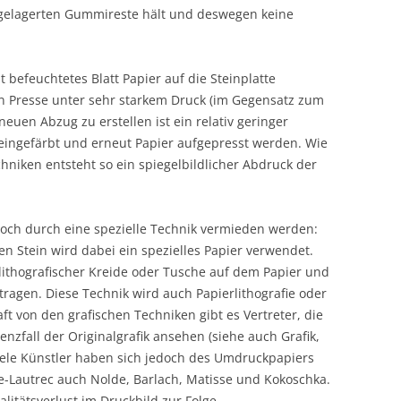
bgelagerten Gummireste hält und deswegen keine
 befeuchtetes Blatt Papier auf die Steinplatte
en Presse unter sehr starkem Druck (im Gegensatz zum
euen Abzug zu erstellen ist ein relativ geringer
eingefärbt und erneut Papier aufgepresst werden. Wie
chniken entsteht so ein spiegelbildlicher Abdruck der
doch durch eine spezielle Technik vermieden werden:
n Stein wird dabei ein spezielles Papier verwendet.
 lithografischer Kreide oder Tusche auf dem Papier und
ragen. Diese Technik wird auch Papierlithografie oder
ft von den grafischen Techniken gibt es Vertreter, die
enzfall der Originalgrafik ansehen (siehe auch Grafik,
Viele Künstler haben sich jedoch des Umdruckpapiers
-Lautrec auch Nolde, Barlach, Matisse und Kokoschka.
litätsverlust im Druckbild zur Folge.