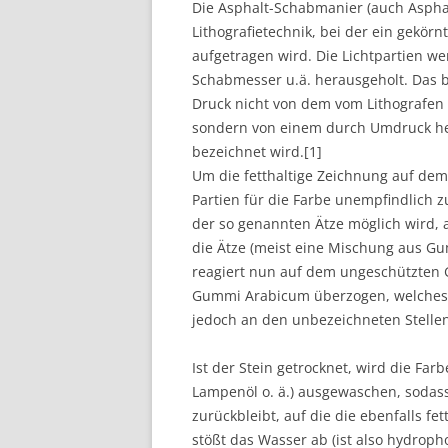
Die Asphalt-Schabmanier (auch Asphal
Lithografietechnik, bei der ein gekörn
aufgetragen wird. Die Lichtpartien w
Schabmesser u.ä. herausgeholt. Das b
Druck nicht von dem vom Lithografen b
sondern von einem durch Umdruck her
bezeichnet wird.[1]
Um die fetthaltige Zeichnung auf dem 
Partien für die Farbe unempfindlich z
der so genannten Ätze möglich wird, a
die Ätze (meist eine Mischung aus G
reagiert nun auf dem ungeschützten 
Gummi Arabicum überzogen, welches s
jedoch an den unbezeichneten Stellen 
Ist der Stein getrocknet, wird die Far
Lampenöl o. ä.) ausgewaschen, sodass
zurückbleibt, auf die die ebenfalls f
stößt das Wasser ab (ist also hydropho