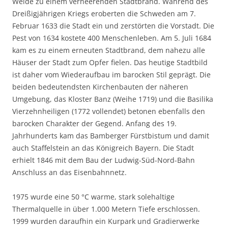
Weide zu einem verheerenden Stadtbrand. Während des
Dreißigjährigen Kriegs eroberten die Schweden am 7.
Februar 1633 die Stadt ein und zerstörten die Vorstadt. Die
Pest von 1634 kostete 400 Menschenleben. Am 5. Juli 1684
kam es zu einem erneuten Stadtbrand, dem nahezu alle
Häuser der Stadt zum Opfer fielen. Das heutige Stadtbild
ist daher vom Wiederaufbau im barocken Stil geprägt. Die
beiden bedeutendsten Kirchenbauten der näheren
Umgebung, das Kloster Banz (Weihe 1719) und die Basilika
Vierzehnheiligen (1772 vollendet) betonen ebenfalls den
barocken Charakter der Gegend. Anfang des 19.
Jahrhunderts kam das Bamberger Fürstbistum und damit
auch Staffelstein an das Königreich Bayern. Die Stadt
erhielt 1846 mit dem Bau der Ludwig-Süd-Nord-Bahn
Anschluss an das Eisenbahnnetz.
1975 wurde eine 50 °C warme, stark solehaltige
Thermalquelle in über 1.000 Metern Tiefe erschlossen.
1999 wurden daraufhin ein Kurpark und Gradierwerke