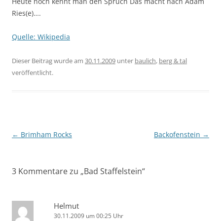
Heute noch kennt man den Spruch Das macht nach Adam
Ries(e)….
Quelle: Wikipedia
Dieser Beitrag wurde am
30.11.2009
unter
baulich
,
berg & tal
veröffentlicht.
Beitragsnavigation
←
Brimham Rocks
Backofenstein
→
3 Kommentare zu „
Bad Staffelstein
“
Helmut
30.11.2009 um 00:25 Uhr