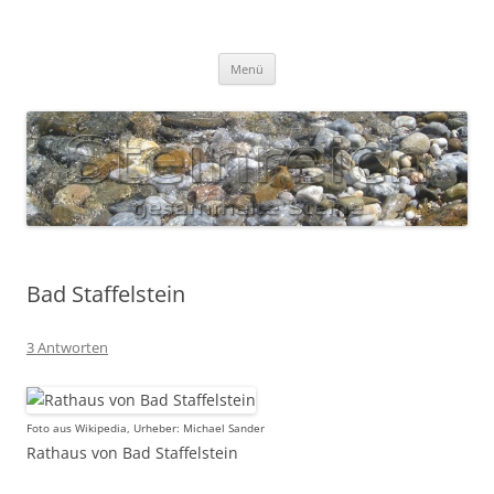
Zum
Inhalt
S T E I N R E I C H
springen
Gesammelte Steine
Menü
Bad Staffelstein
3 Antworten
Foto aus Wikipedia, Urheber: Michael Sander
Rathaus von Bad Staffelstein