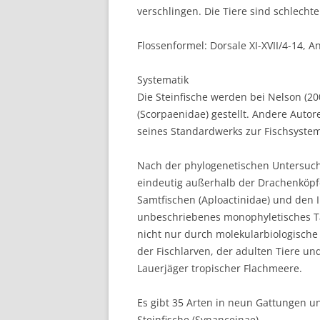
verschlingen. Die Tiere sind schlech
Flossenformel: Dorsale XI-XVII/4-14, Ana
Systematik
Die Steinfische werden bei Nelson (2
(Scorpaenidae) gestellt. Andere Auto
seines Standardwerks zur Fischsystema
Nach der phylogenetischen Untersuch
eindeutig außerhalb der Drachenköpfe
Samtfischen (Aploactinidae) und den I
unbeschriebenes monophyletisches Ta
nicht nur durch molekularbiologische
der Fischlarven, der adulten Tiere un
Lauerjäger tropischer Flachmeere.
Es gibt 35 Arten in neun Gattungen un
Steinfische (Synanceinae)