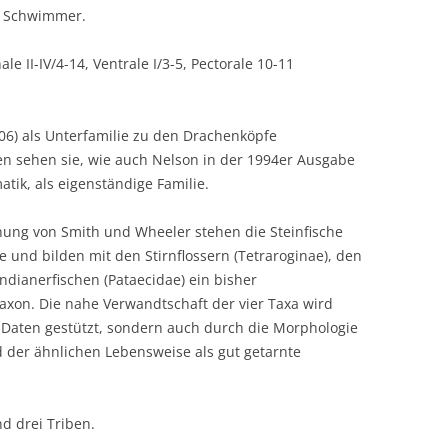
te Schwimmer.
le II-IV/4-14, Ventrale I/3-5, Pectorale 10-11
006) als Unterfamilie zu den Drachenköpfe
ren sehen sie, wie auch Nelson in der 1994er Ausgabe
tik, als eigenständige Familie.
ung von Smith und Wheeler stehen die Steinfische
 und bilden mit den Stirnflossern (Tetraroginae), den
ndianerfischen (Pataecidae) ein bisher
xon. Die nahe Verwandtschaft der vier Taxa wird
 Daten gestützt, sondern auch durch die Morphologie
d der ähnlichen Lebensweise als gut getarnte
d drei Triben.