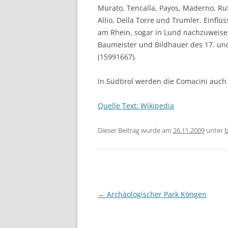
Murato, Tencalla, Payos, Maderno, Ruff
Allio, Della Torre und Trumler. Einflü
am Rhein, sogar in Lund nachzuweise
Baumeister und Bildhauer des 17. und
(15991667).
In Südtirol werden die Comacini auch
Quelle Text: Wikipedia
Dieser Beitrag wurde am
26.11.2009
unter
b
Beitragsnavigation
←
Archäologischer Park Köngen