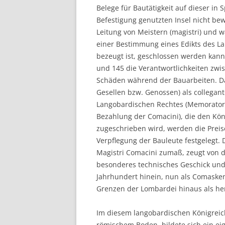
Belege für Bautätigkeit auf dieser in 
Befestigung genutzten Insel nicht be
Leitung von Meistern (magistri) und w
einer Bestimmung eines Edikts des La
bezeugt ist, geschlossen werden kann.
und 145 die Verantwortlichkeiten zwi
Schäden während der Bauarbeiten. Da
Gesellen bzw. Genossen) als collegant
Langobardischen Rechtes (Memorato
Bezahlung der Comacini), die den Kön
zugeschrieben wird, werden die Prei
Verpflegung der Bauleute festgelegt.
Magistri Comacini zumaß, zeugt von d
besonderes technisches Geschick und h
Jahrhundert hinein, nun als Comasken
Grenzen der Lombardei hinaus als he
Im diesem langobardischen Königreich
römischem Boden, bildete sich ein ei