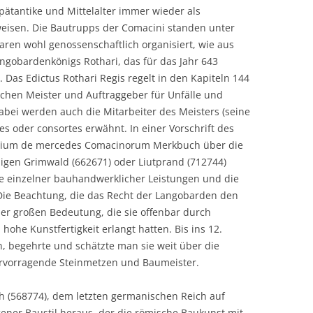
Spätantike und Mittelalter immer wieder als
weisen. Die Bautrupps der Comacini standen unter
aren wohl genossenschaftlich organisiert, wie aus
ngobardenkönigs Rothari, das für das Jahr 643
 Das Edictus Rothari Regis regelt in den Kapiteln 144
schen Meister und Auftraggeber für Unfälle und
bei werden auch die Mitarbeiter des Meisters (seine
es oder consortes erwähnt. In einer Vorschrift des
rium de mercedes Comacinorum Merkbuch über die
igen Grimwald (662671) oder Liutprand (712744)
se einzelner bauhandwerklicher Leistungen und die
 Die Beachtung, die das Recht der Langobarden den
er großen Bedeutung, die sie offenbar durch
ohe Kunstfertigkeit erlangt hatten. Bis ins 12.
, begehrte und schätzte man sie weit über die
rvorragende Steinmetzen und Baumeister.
 (568774), dem letzten germanischen Reich auf
gener Baustil heraus, der die römische Baukunst mit