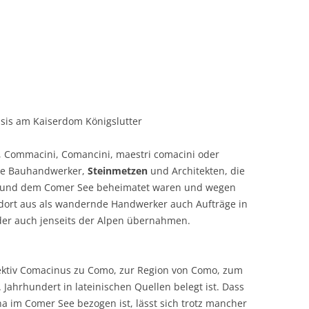
psis am Kaiserdom Königslutter
, Commacini, Comancini, maestri comacini oder
rte Bauhandwerker,
Steinmetzen
und Architekten, die
o und dem Comer See beheimatet waren und wegen
 dort aus als wandernde Handwerker auch Aufträge in
der auch jenseits der Alpen übernahmen.
jektiv Comacinus zu Como, zur Region von Como, zum
 Jahrhundert in lateinischen Quellen belegt ist. Dass
a im Comer See bezogen ist, lässt sich trotz mancher