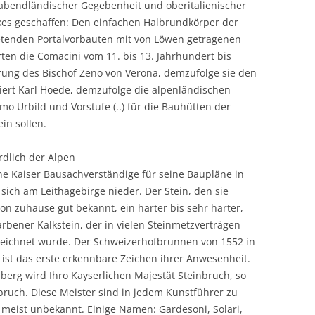
abendländischer Gegebenheit und oberitalienischer
kes geschaffen: Den einfachen Halbrundkörper der
retenden Portalvorbauten mit von Löwen getragenen
ten die Comacini vom 11. bis 13. Jahrhundert bis
hrung des Bischof Zeno von Verona, demzufolge sie den
iert Karl Hoede, demzufolge die alpenländischen
o Urbild und Vorstufe (..) für die Bauhütten der
in sollen.
rdlich der Alpen
che Kaiser Bausachverständige für seine Baupläne in
 sich am Leithagebirge nieder. Der Stein, den sie
on zuhause gut bekannt, ein harter bis sehr harter,
arbener Kalkstein, der in vielen Steinmetzverträgen
eichnet wurde. Der Schweizerhofbrunnen von 1552 in
, ist das erste erkennbare Zeichen ihrer Anwesenheit.
erg wird Ihro Kayserlichen Majestät Steinbruch, so
nbruch. Diese Meister sind in jedem Kunstführer zu
 meist unbekannt. Einige Namen: Gardesoni, Solari,