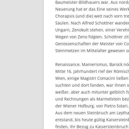
Baumeister-Bildhauers war. Aus nord
Neuerung hat er das Eine seines Wer
Chorapsis (und die) weit nach vorn t
Säulen. Nach Alfred Schottner wander
Ungarn, Zenokult stehen, einer Vere
Wegen von Zeno folgten. Schottner zit
Genossenschaften der Meister von Com
Steinmetzen im Mittelalter gewesen se
Renaissance, Manierismus, Barock nö
Mitte 16. Jahrhundert rief der Römis
Wien, einige Magistri Comacini ließen
suchten und dort fanden, war ihnen v
weißer, aber auch mitunter gelblich f
und Rechnungen als Marmelstein bez
der Wiener Hofburg, von Pietro Solari
Aus dem neuen Steinbruch am Leythab
entstand, bis heute gültig Kaiserstei
finden, ihr Bezug zu Kaisersteinbruch