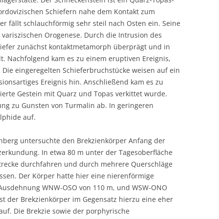
ordovizischen Schiefern nahe dem Kontakt zum
r fällt schlauchförmig sehr steil nach Osten ein. Seine
 variszischen Orogenese. Durch die Intrusion des
hiefer zunächst kontaktmetamorph überprägt und in
. Nachfolgend kam es zu einem eruptiven Ereignis,
. Die eingeregelten Schieferbruchstücke weisen auf ein
sionsartiges Ereignis hin. Anschließend kam es zu
ierte Gestein mit Quarz und Topas verkittet wurde.
ng zu Gunsten von Turmalin ab. In geringeren
lphide auf.
nberg untersuchte den Brekzienkörper Anfang der
zerkundung. In etwa 80 m unter der Tagesoberfläche
Strecke durchfahren und durch mehrere Querschläge
sen. Der Körper hatte hier eine nierenförmige
iche Ausdehnung WNW-OSO von 110 m, und WSW-ONO
st der Brekzienkörper im Gegensatz hierzu eine eher
uf. Die Brekzie sowie der porphyrische