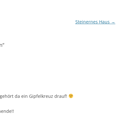
Steinernes Haus
→
n
“
 gehört da ein Gipfelkreuz drauf!
nende!!