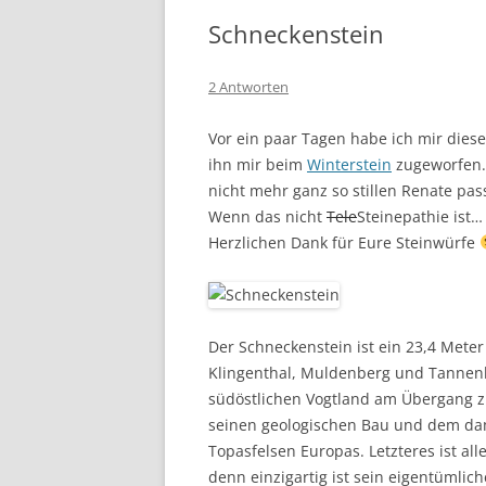
Schneckenstein
2 Antworten
Vor ein paar Tagen habe ich mir dies
ihn mir beim
Winterstein
zugeworfen. 
nicht mehr ganz so stillen Renate pass
Wenn das nicht
Tele
Steinepathie ist…
Herzlichen Dank für Eure Steinwürfe
Der Schneckenstein ist ein 23,4 Mete
Klingenthal, Muldenberg und Tannenb
südöstlichen Vogtland am Übergang z
seinen geologischen Bau und dem dam
Topasfelsen Europas. Letzteres ist a
denn einzigartig ist sein eigentümli