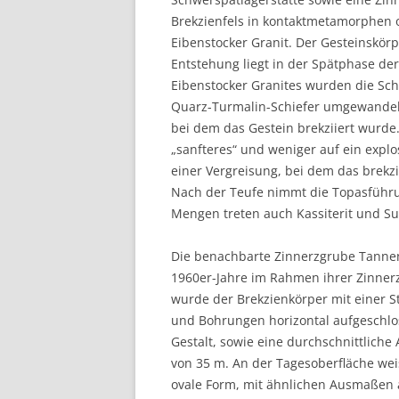
Brekzienfels in kontaktmetamorphen 
Eibenstocker Granit. Der Gesteinskörpe
Entstehung liegt in der Spätphase der
Eibenstocker Granites wurden die Sc
Quarz-Turmalin-Schiefer umgewandelt
bei dem das Gestein brekziiert wurde
„sanfteres“ und weniger auf ein explo
einer Vergreisung, bei dem das brekzi
Nach der Teufe nimmt die Topasführu
Mengen treten auch Kassiterit und Su
Die benachbarte Zinnerzgrube Tanne
1960er-Jahre im Rahmen ihrer Zinner
wurde der Brekzienkörper mit einer 
und Bohrungen horizontal aufgeschlos
Gestalt, sowie eine durchschnittl
von 35 m. An der Tagesoberfläche wei
ovale Form, mit ähnlichen Ausmaßen a