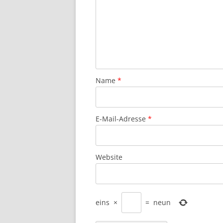
Name
*
E-Mail-Adresse
*
Website
eins
×
=
neun