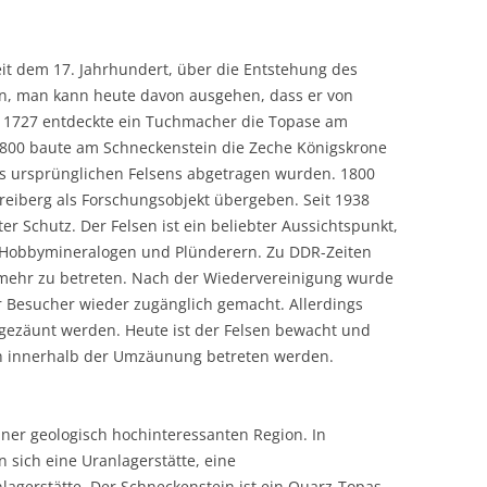
eit dem 17. Jahrhundert, über die Entstehung des
, man kann heute davon ausgehen, dass er von
. 1727 entdeckte ein Tuchmacher die Topase am
800 baute am Schneckenstein die Zeche Königskrone
es ursprünglichen Felsens abgetragen wurden. 1800
eiberg als Forschungsobjekt übergeben. Seit 1938
er Schutz. Der Felsen ist ein beliebter Aussichtspunkt,
 Hobbymineralogen und Plünderern. Zu DDR-Zeiten
 mehr zu betreten. Nach der Wiedervereinigung wurde
 Besucher wieder zugänglich gemacht. Allerdings
ngezäunt werden. Heute ist der Felsen bewacht und
h innerhalb der Umzäunung betreten werden.
iner geologisch hochinteressanten Region. In
 sich eine Uranlagerstätte, eine
lagerstätte. Der Schneckenstein ist ein Quarz-Topas-