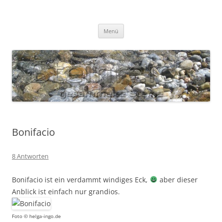
Zum
Inhalt
S T E I N R E I C H
springen
Gesammelte Steine
Menü
Bonifacio
8 Antworten
Bonifacio ist ein verdammt windiges Eck,
aber dieser
Anblick ist einfach nur grandios.
Foto © helga-ingo.de