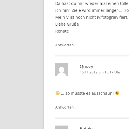
Da hast du mir wieder mal einen toll
ich-hin“-Ziele wird immer länger … :ro
Mein V ist noch nicht (v)fotogra(v)fier
Liebe Grüße
Renate
↓
Antworten
Quizzy
16.11.2012 um 15:17 Uhr
… so müsste es ausschaun!
↓
Antworten
Ruthie