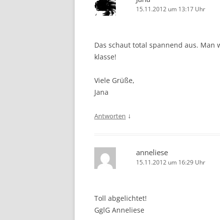
15.11.2012 um 13:17 Uhr
Das schaut total spannend aus. Man we
klasse!
Viele Grüße,
Jana
↓
Antworten
anneliese
15.11.2012 um 16:29 Uhr
Toll abgelichtet!
GglG Anneliese