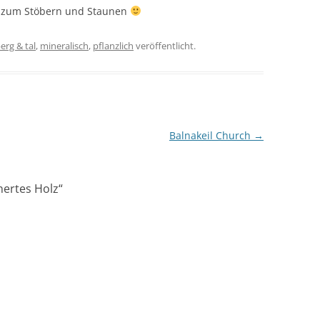
e zum Stöbern und Staunen
erg & tal
,
mineralisch
,
pflanzlich
veröffentlicht.
Balnakeil Church
→
nertes Holz
“