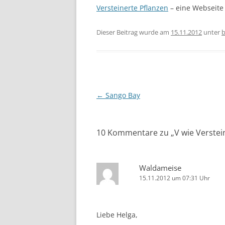
Versteinerte Pflanzen
– eine Webseit
Dieser Beitrag wurde am
15.11.2012
unter
b
Beitragsnavigation
←
Sango Bay
10 Kommentare zu „
V wie Verstei
Waldameise
15.11.2012 um 07:31 Uhr
Liebe Helga,