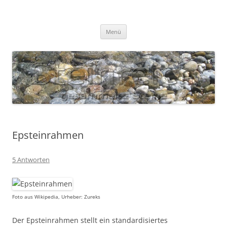
Zum
Inhalt
S T E I N R E I C H
springen
Gesammelte Steine
Menü
Epsteinrahmen
5 Antworten
Foto aus Wikipedia, Urheber: Zureks
Der Epsteinrahmen stellt ein standardisiertes