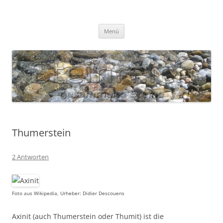
Zum
Inhalt
S T E I N R E I C H
springen
Gesammelte Steine
Menü
Thumerstein
2 Antworten
Foto aus Wikipedia, Urheber: Didier Descouens
Axinit (auch Thumerstein oder Thumit) ist die