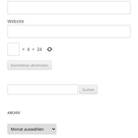
Website
×
4
=
24
Suchen
nach:
ARCHIV
Archiv