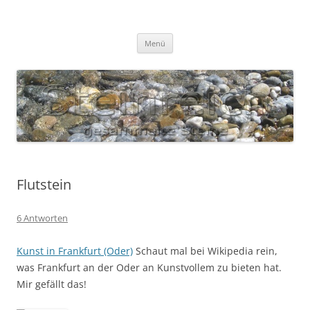
Zum
Inhalt
S T E I N R E I C H
springen
Gesammelte Steine
Menü
Flutstein
6 Antworten
Kunst in Frankfurt (Oder)
Schaut mal bei Wikipedia rein,
was Frankfurt an der Oder an Kunstvollem zu bieten hat.
Mir gefällt das!