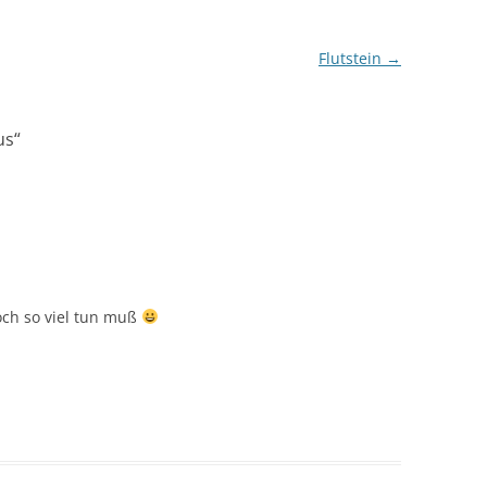
Flutstein
→
us
“
och so viel tun muß