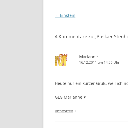
Beitragsnavigation
←
Einstein
4 Kommentare zu „
Poskær Stenh
Marianne
16.12.2011 um 14:56 Uhr
Heute nur ein kurzer Gruß, weil ich n
GLG Marianne ♥
↓
Antworten