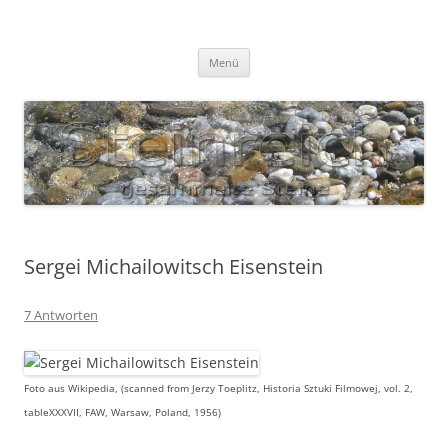
Zum
Inhalt
S T E I N R E I C H
springen
Gesammelte Steine
Menü
Sergei Michailowitsch Eisenstein
7 Antworten
Foto aus Wikipedia, (scanned from Jerzy Toeplitz, Historia Sztuki Filmowej, vol. 2,
tableXXXVII, FAW, Warsaw, Poland, 1956)