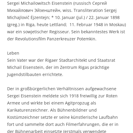
Sergei Michailowitsch Eisenstein (russisch Сергей
Михайлович Эйзенштейн, wiss. Transliteration Sergej
Michajlovič Ėjzentejn; * 10. Januar (jul.) / 22. Januar 1898
(greg.) in Riga, heute Lettland;  11. Februar 1948 in Moskau)
war ein sowjetischer Regisseur. Sein bekanntestes Werk ist
der Revolutionsfilm Panzerkreuzer Potemkin.
Leben
Sein Vater war der Rigaer Stadtarchitekt und Staatsrat
Michail Eisenstein, der im Zentrum Rigas prächtige
Jugendstilbauten errichtete.
Der in großbürgerlichen Verhältnissen aufgewachsene
Sergei Eisenstein meldete sich 1918 freiwillig zur Roten
Armee und wirkte bei einem Agitpropzug als
Karikaturenzeichner. Als Bühnenbildner und
Kostümzeichner setzte er seine künstlerische Laufbahn
fort und sammelte dort auch Filmerfahrungen, die er in
der Bühnenarbeit einsetzte (erstmals verwendete