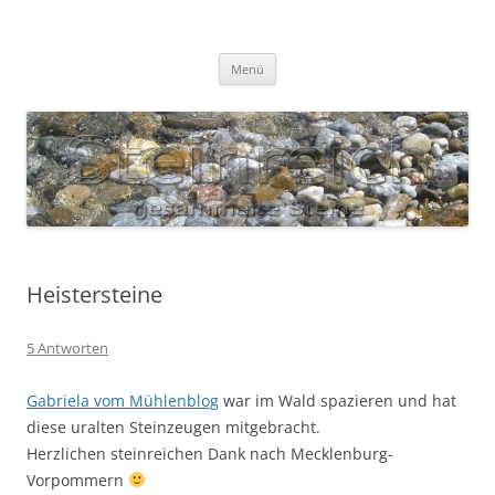
Zum
Inhalt
S T E I N R E I C H
springen
Gesammelte Steine
Menü
Heistersteine
5 Antworten
Gabriela vom Mühlenblog
war im Wald spazieren und hat
diese uralten Steinzeugen mitgebracht.
Herzlichen steinreichen Dank nach Mecklenburg-
Vorpommern