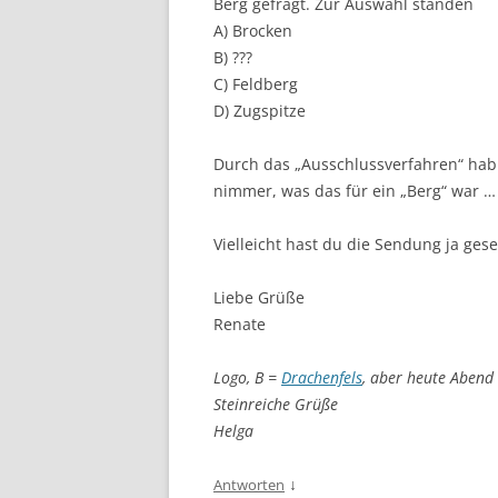
Berg gefragt. Zur Auswahl standen
A) Brocken
B) ???
C) Feldberg
D) Zugspitze
Durch das „Ausschlussverfahren“ hab i
nimmer, was das für ein „Berg“ war 
Vielleicht hast du die Sendung ja ges
Liebe Grüße
Renate
Logo, B =
Drachenfels
, aber heute Abend 
Steinreiche Grüße
Helga
↓
Antworten