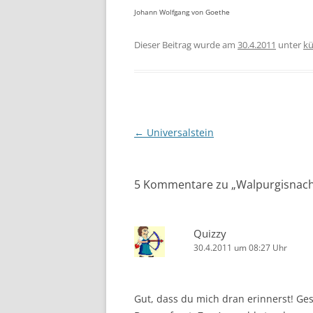
Johann Wolfgang von Goethe
Dieser Beitrag wurde am
30.4.2011
unter
kü
Beitragsnavigation
←
Universalstein
5 Kommentare zu „
Walpurgisnac
Quizzy
30.4.2011 um 08:27 Uhr
Gut, dass du mich dran erinnerst! G