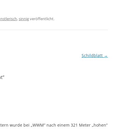
nstlerisch
,
sinnig
veröffentlicht.
Schildblatt
→
ht
“
estern wurde bei „WWM“ nach einem 321 Meter „hohen“