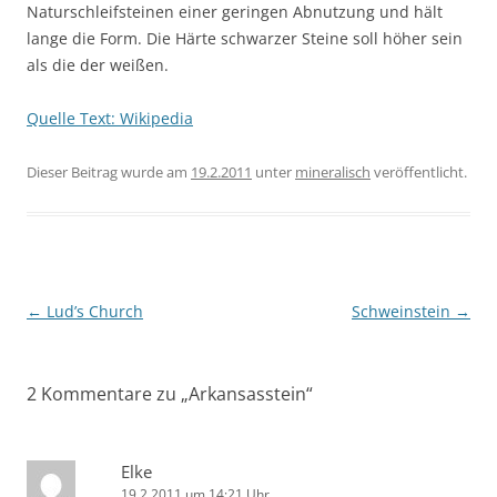
Naturschleifsteinen einer geringen Abnutzung und hält
lange die Form. Die Härte schwarzer Steine soll höher sein
als die der weißen.
Quelle Text: Wikipedia
Dieser Beitrag wurde am
19.2.2011
unter
mineralisch
veröffentlicht.
Beitragsnavigation
←
Lud’s Church
Schweinstein
→
2 Kommentare zu „
Arkansasstein
“
Elke
19.2.2011 um 14:21 Uhr