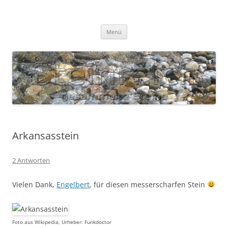
Zum
Inhalt
S T E I N R E I C H
springen
Gesammelte Steine
Menü
Arkansasstein
2 Antworten
Vielen Dank,
Engelbert
, für diesen messerscharfen Stein
Foto aus Wikipedia, Urheber: Funkdoctor