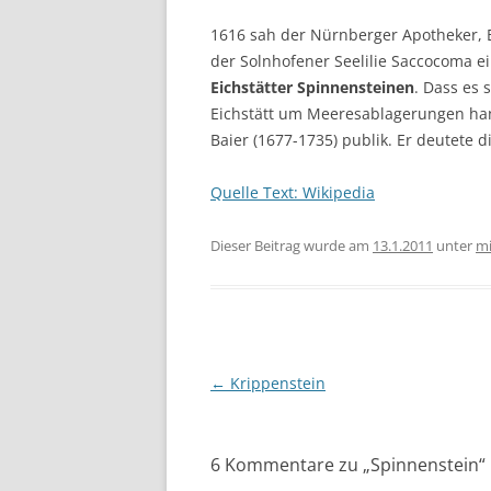
1616 sah der Nürnberger Apotheker, Bo
der Solnhofener Seelilie Saccocoma e
Eichstätter Spinnensteinen
. Dass es
Eichstätt um Meeresablagerungen han
Baier (1677-1735) publik. Er deutete di
Quelle Text: Wikipedia
Dieser Beitrag wurde am
13.1.2011
unter
mi
Beitragsnavigation
←
Krippenstein
6 Kommentare zu „
Spinnenstein
“