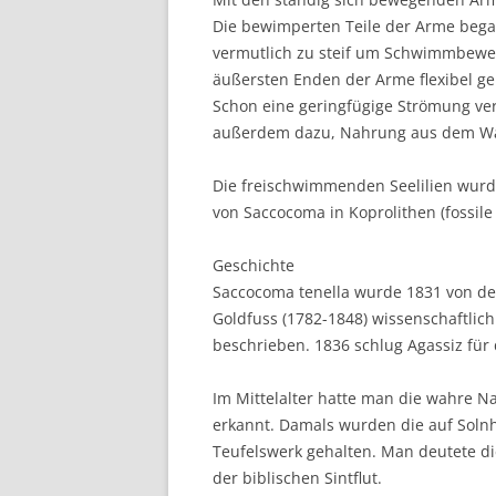
Die bewimperten Teile der Arme beg
vermutlich zu steif um Schwimmbewe
äußersten Enden der Arme flexibel g
Schon eine geringfügige Strömung ver
außerdem dazu, Nahrung aus dem Was
Die freischwimmenden Seelilien wurd
von Saccocoma in Koprolithen (fossil
Geschichte
Saccocoma tenella wurde 1831 von d
Goldfuss (1782-1848) wissenschaftlich
beschrieben. 1836 schlug Agassiz für 
Im Mittelalter hatte man die wahre N
erkannt. Damals wurden die auf Solnho
Teufelswerk gehalten. Man deutete 
der biblischen Sintflut.