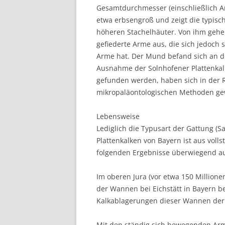
Gesamtdurchmesser (einschließlich Ar
etwa erbsengroß und zeigt die typisch
höheren Stachelhäuter. Von ihm gehe
gefiederte Arme aus, die sich jedoch 
Arme hat. Der Mund befand sich an de
Ausnahme der Solnhofener Plattenkalk
gefunden werden, haben sich in der Re
mikropaläontologischen Methoden g
Lebensweise
Lediglich die Typusart der Gattung (S
Plattenkalken von Bayern ist aus vol
folgenden Ergebnisse überwiegend auf
Im oberen Jura (vor etwa 150 Million
der Wannen bei Eichstätt in Bayern b
Kalkablagerungen dieser Wannen der 
Mit den ständig sich bewegenden Ar