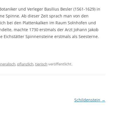
taniker und Verleger Basilius Besler (1561-1629) in
ine Spinne. Ab dieser Zeit sprach man von den
 sich bei den Plattenkalken im Raum Solnhofen und
delte, machte 1730 erstmals der Arzt Johann Jakob
e Eichstätter Spinnensteine erstmals als Seesterne.
neralisch
,
pflanzlich
,
tierisch
veröffentlicht.
Schildenstein
→