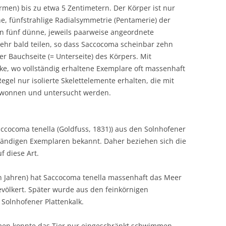
men) bis zu etwa 5 Zentimetern. Der Körper ist nur
e, fünfstrahlige Radialsymmetrie (Pentamerie) der
n fünf dünne, jeweils paarweise angeordnete
sehr bald teilen, so dass Saccocoma scheinbar zehn
r Bauchseite (= Unterseite) des Körpers. Mit
e, wo vollständig erhaltene Exemplare oft massenhaft
gel nur isolierte Skelettelemente erhalten, die mit
ewonnen und untersucht werden.
accocoma tenella (Goldfuss, 1831)) aus den Solnhofener
lständigen Exemplaren bekannt. Daher beziehen sich die
 diese Art.
en Jahren) hat Saccocoma tenella massenhaft das Meer
evölkert. Später wurde aus den feinkörnigen
Solnhofener Plattenkalk.
men konnte das Tier nur eingeschränkt schwimmen.