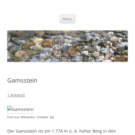
Zum
Inhalt
S T E I N R E I C H
springen
Gesammelte Steine
Menü
Gamsstein
1 Antwort
Foto aus Wikipedia, Urheber: Djj
Der Gamsstein ist ein 1.774 m ü. A. hoher Berg in den