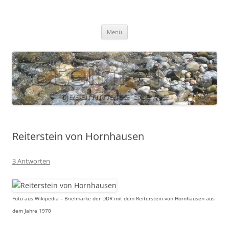
Zum
Inhalt
S T E I N R E I C H
springen
Gesammelte Steine
Menü
Reiterstein von Hornhausen
3 Antworten
Foto aus Wikipedia – Briefmarke der DDR mit dem Reiterstein von Hornhausen aus
dem Jahre 1970