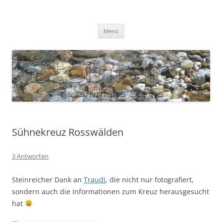
Zum
Inhalt
S T E I N R E I C H
springen
Gesammelte Steine
Menü
Sühnekreuz Rosswälden
3 Antworten
Steinreicher Dank an
Traudi
, die nicht nur fotografiert,
sondern auch die Informationen zum Kreuz herausgesucht
hat