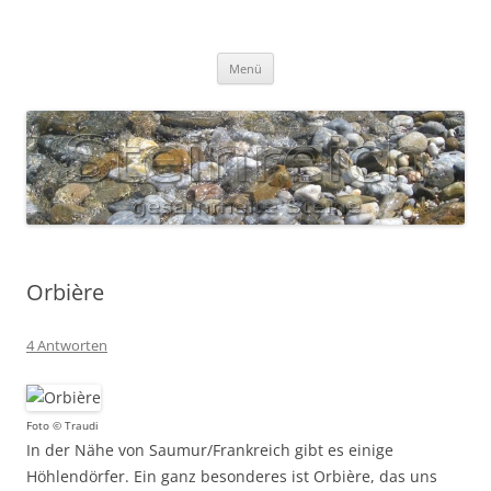
Zum
Inhalt
S T E I N R E I C H
springen
Gesammelte Steine
Menü
Orbière
4 Antworten
Foto © Traudi
In der Nähe von Saumur/Frankreich gibt es einige
Höhlendörfer. Ein ganz besonderes ist Orbière, das uns