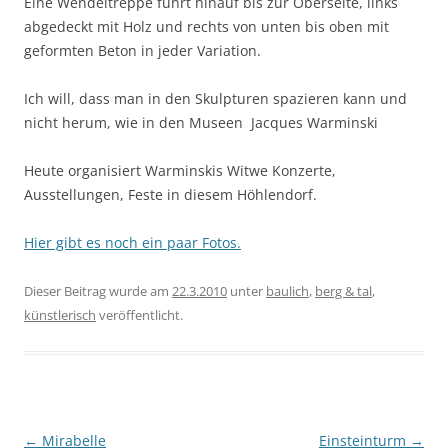
Eine Wendeltreppe führt hinauf bis zur Oberseite, links
abgedeckt mit Holz und rechts von unten bis oben mit
geformten Beton in jeder Variation.
Ich will, dass man in den Skulpturen spazieren kann und
nicht herum, wie in den Museen  Jacques Warminski
Heute organisiert Warminskis Witwe Konzerte,
Ausstellungen, Feste in diesem Höhlendorf.
Hier gibt es noch ein paar Fotos.
Dieser Beitrag wurde am
22.3.2010
unter
baulich
,
berg & tal
,
künstlerisch
veröffentlicht.
Beitragsnavigation
←
Mirabelle
Einsteinturm
→