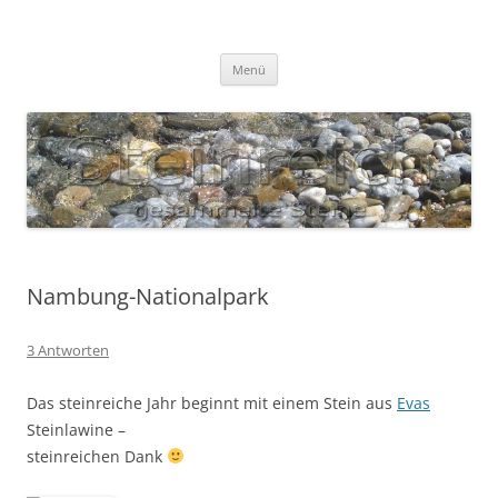
Zum
Inhalt
S T E I N R E I C H
springen
Gesammelte Steine
Menü
Nambung-Nationalpark
3 Antworten
Das steinreiche Jahr beginnt mit einem Stein aus
Evas
Steinlawine –
steinreichen Dank