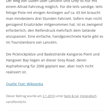
Der Weg von Süden über Lancelin und Grey ist nur mit
einem Allrad-Fahrzeug möglich. Für die teils sandige, teils
felsige Piste mit einigen Anstiegen auf ca. 65 km braucht
man mindestens drei Stunden Fahrzeit. Sofern man nicht
genügend Ersatzräder mitgenommen hat, ist es zwingend
erforderlich, den Reifendruck mehrfach dem Gelände
anzupassen. Eine einfache, handgezeichnete Karte gibt es
im Touristenbüro von Lancelin.
Die Picknickplätze und Badestrände Kangoroo Point und
Hangover Bay liegen an dieser Grey Road, deren
Asphaltierung für 2006 geplant war, aber noch nicht
realisiert ist.
Quelle Text: Wikipedia
Dieser Beitrag wurde am
2.1.2010
unter
berg & tal
,
mineralisch
veröffentlicht.