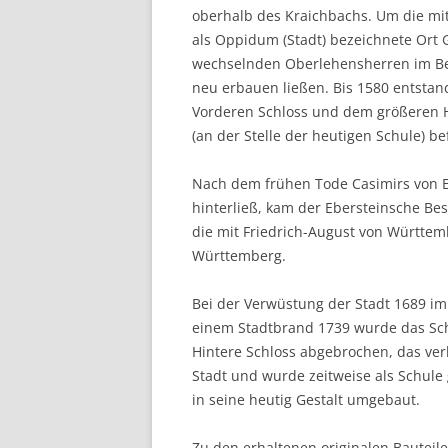
oberhalb des Kraichbachs. Um die mitt
als Oppidum (Stadt) bezeichnete Ort
wechselnden Oberlehensherren im Besi
neu erbauen ließen. Bis 1580 entstan
Vorderen Schloss und dem größeren H
(an der Stelle der heutigen Schule) be
Nach dem frühen Tode Casimirs von 
hinterließ, kam der Ebersteinsche Besi
die mit Friedrich-August von Württemb
Württemberg.
Bei der Verwüstung der Stadt 1689 im 
einem Stadtbrand 1739 wurde das Sch
Hintere Schloss abgebrochen, das ver
Stadt und wurde zeitweise als Schul
in seine heutig Gestalt umgebaut.
Zu den erhaltenen originalen Bauteile