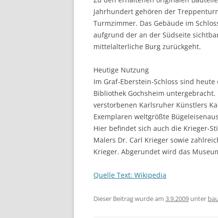
Jahrhundert gehören der Treppenturm
Turmzimmer. Das Gebäude im Schlossv
aufgrund der an der Südseite sichtba
mittelalterliche Burg zurückgeht.
Heutige Nutzung
Im Graf-Eberstein-Schloss sind heute
Bibliothek Gochsheim untergebracht.
verstorbenen Karlsruher Künstlers Ka
Exemplaren weltgrößte Bügeleisenau
Hier befindet sich auch die Krieger-S
Malers Dr. Carl Krieger sowie zahlre
Krieger. Abgerundet wird das Museu
Quelle Text: Wikipedia
Dieser Beitrag wurde am
3.9.2009
unter
bau