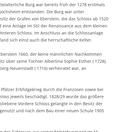
elalterliche Burg war bereits früh der 1278 erstmals
 Gochsheim entstanden. Die Burg war unter
tz der Grafen von Eberstein, die das Schloss ab 1520
d eine Anlage im Stil der Renaissance aus dem kleinen
interen Schloss. Im Anschluss an die Schlossanlage
fand sich einst auch die herrschaftliche Kelter.
Eberstein 1660, der keine männlichen Nachkommen
tz über seine Tochter Albertina Sophie Esther ( 1728),
erg-Neuenstadt ( 1716) verheiratet war, an
Pfälzer Erbfolgekrieg durch die Franzosen sowie bei
loss jeweils beschädigt. 1828/29 wurde das größere
bliebene Vordere Schloss gelangte in den Besitz der
e genutzt und nach dem Bau einer neuen Schule 1905
n des Schlosses aus seiner Entstehungszeit im 16.