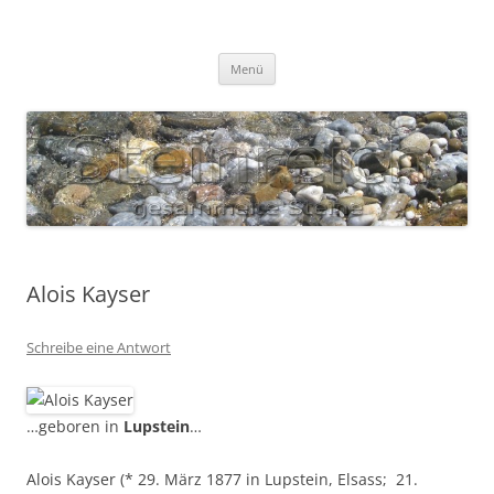
Zum
Inhalt
S T E I N R E I C H
springen
Gesammelte Steine
Menü
Alois Kayser
Schreibe eine Antwort
…geboren in
Lupstein
…
Alois Kayser (* 29. März 1877 in Lupstein, Elsass;  21.