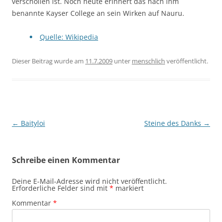
verschollen ist. Noch heute erinnert das nach ihm
benannte Kayser College an sein Wirken auf Nauru.
Quelle: Wikipedia
Dieser Beitrag wurde am
11.7.2009
unter
menschlich
veröffentlicht.
Beitragsnavigation
←
Baityloi
Steine des Danks
→
Schreibe einen Kommentar
Deine E-Mail-Adresse wird nicht veröffentlicht.
Erforderliche Felder sind mit
*
markiert
Kommentar
*