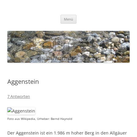
Zum
Inhalt
S T E I N R E I C H
springen
Gesammelte Steine
Menü
Aggenstein
7 Antworten
Foto aus Wikipedia, Urheber: Bernd Haynold
Der Aggenstein ist ein 1.986 m hoher Berg in den Allgäuer