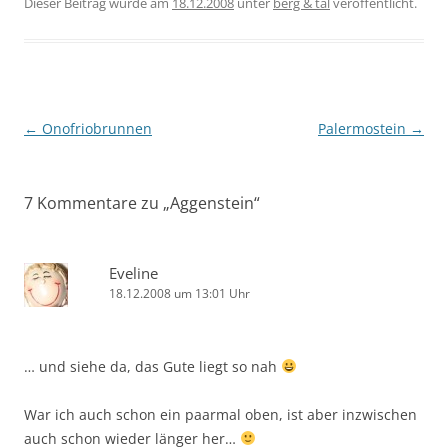
Dieser Beitrag wurde am
18.12.2008
unter
berg & tal
veröffentlicht.
Beitragsnavigation
←
Onofriobrunnen
Palermostein
→
7 Kommentare zu „
Aggenstein
“
Eveline
18.12.2008 um 13:01 Uhr
… und siehe da, das Gute liegt so nah
War ich auch schon ein paarmal oben, ist aber inzwischen
auch schon wieder länger her…