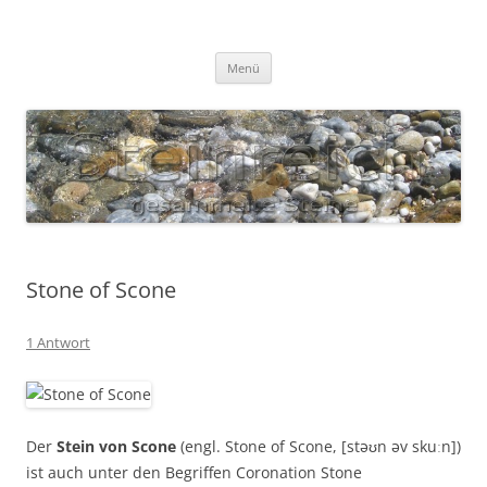
Zum
Inhalt
S T E I N R E I C H
springen
Gesammelte Steine
Menü
Stone of Scone
1 Antwort
Der
Stein von Scone
(engl. Stone of Scone, [stəʊn əv skuːn])
ist auch unter den Begriffen Coronation Stone