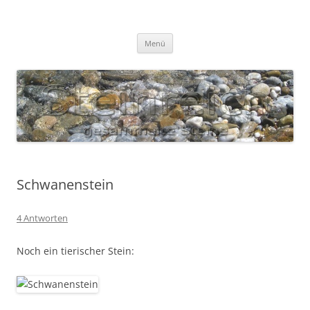
Zum
Inhalt
S T E I N R E I C H
springen
Gesammelte Steine
Menü
Schwanenstein
4 Antworten
Noch ein tierischer Stein: