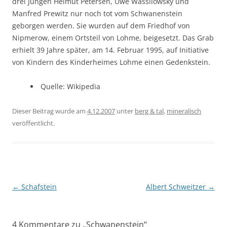
drei Jungen Helmut Petersen, Uwe Wassilowsky und
Manfred Prewitz nur noch tot vom Schwanenstein
geborgen werden. Sie wurden auf dem Friedhof von
Nipmerow, einem Ortsteil von Lohme, beigesetzt. Das Grab
erhielt 39 Jahre später, am 14. Februar 1995, auf Initiative
von Kindern des Kinderheimes Lohme einen Gedenkstein.
Quelle: Wikipedia
Dieser Beitrag wurde am
4.12.2007
unter
berg & tal
,
mineralisch
veröffentlicht.
Beitragsnavigation
←
Schafstein
Albert Schweitzer
→
4 Kommentare zu „
Schwanenstein
“