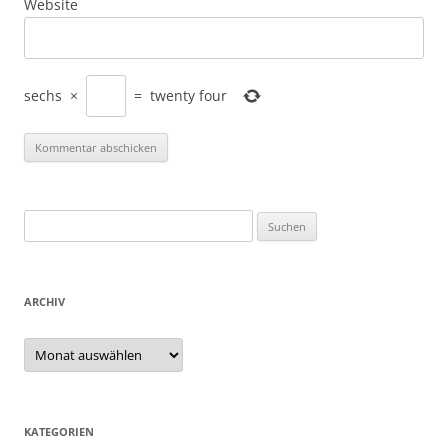
Website
sechs
×
=
twenty four
Suchen
nach:
ARCHIV
Archiv
KATEGORIEN