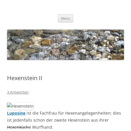
Zum
Inhalt
S T E I N R E I C H
springen
Gesammelte Steine
Menü
Hexenstein II
3 Antworten
Luposine
ist die Fachfrau für Hexenangelegenheiten; dies
ist jedenfalls schon der zweite Hexenstein aus ihrer
Hexenküche
Wurfhand.