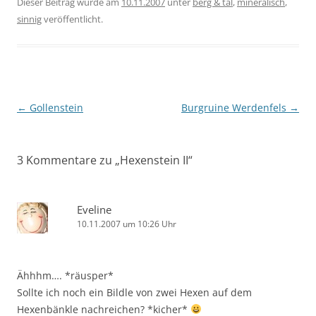
Dieser Beitrag wurde am
10.11.2007
unter
berg & tal
,
mineralisch
,
sinnig
veröffentlicht.
Beitragsnavigation
←
Gollenstein
Burgruine Werdenfels
→
3 Kommentare zu „
Hexenstein II
“
Eveline
10.11.2007 um 10:26 Uhr
Ähhhm…. *räusper*
Sollte ich noch ein Bildle von zwei Hexen auf dem
Hexenbänkle nachreichen? *kicher*