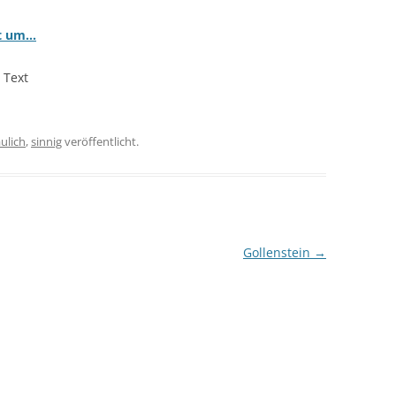
ht um…
 Text
ulich
,
sinnig
veröffentlicht.
Gollenstein
→