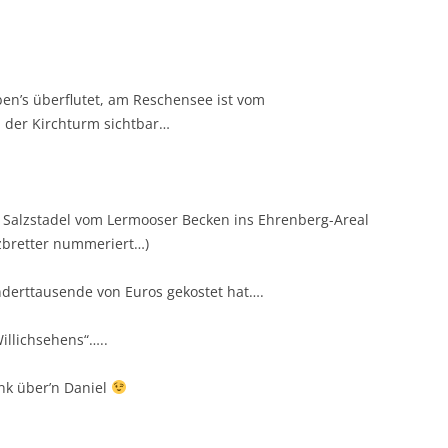
en’s überflutet, am Reschensee ist vom
der Kirchturm sichtbar…
n Salzstadel vom Lermooser Becken ins Ehrenberg-Areal
zbretter nummeriert…)
underttausende von Euros gekostet hat….
illichsehens“…..
nk über’n Daniel