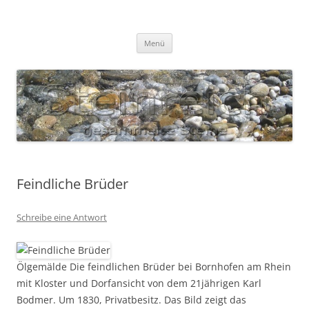
Zum
Inhalt
S T E I N R E I C H
springen
Gesammelte Steine
Menü
Feindliche Brüder
Schreibe eine Antwort
Ölgemälde Die feindlichen Brüder bei Bornhofen am Rhein
mit Kloster und Dorfansicht von dem 21jährigen Karl
Bodmer. Um 1830, Privatbesitz. Das Bild zeigt das