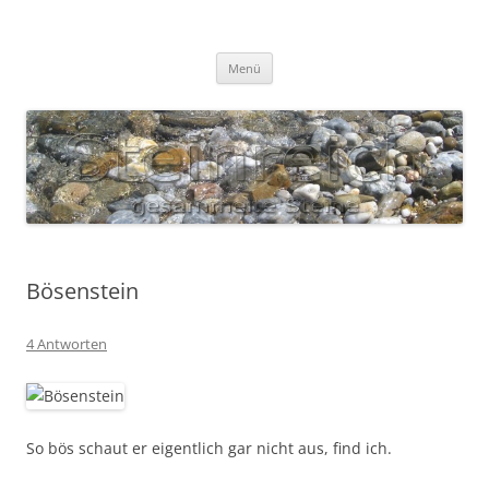
Zum
Inhalt
S T E I N R E I C H
springen
Gesammelte Steine
Menü
Bösenstein
4 Antworten
So bös schaut er eigentlich gar nicht aus, find ich.