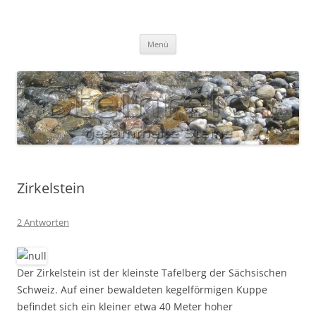
Zum
Inhalt
S T E I N R E I C H
springen
Gesammelte Steine
Menü
Zirkelstein
2 Antworten
Der Zirkelstein ist der kleinste Tafelberg der Sächsischen
Schweiz. Auf einer bewaldeten kegelförmigen Kuppe
befindet sich ein kleiner etwa 40 Meter hoher