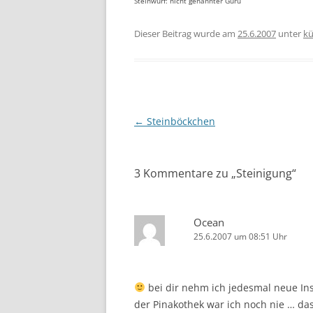
Steinwurf: nicht genannter Guru
Dieser Beitrag wurde am
25.6.2007
unter
kü
Beitragsnavigation
←
Steinböckchen
3 Kommentare zu „
Steinigung
“
Ocean
25.6.2007 um 08:51 Uhr
bei dir nehm ich jedesmal neue Insp
der Pinakothek war ich noch nie … da