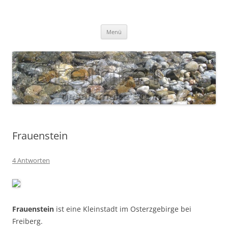
Zum
Inhalt
S T E I N R E I C H
springen
Gesammelte Steine
Menü
Frauenstein
4 Antworten
Frauenstein
ist eine Kleinstadt im Osterzgebirge bei
Freiberg.