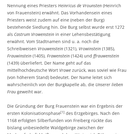
Nennung eines Priesters
Heinricus de Vrounsten
(Heinrich
von Frauenstein) erwähnt. Das Vorhandensein eines
Priesters weist zudem auf eine (neben der Burg)
bestehende Siedlung hin. Die Burg selbst wurde erst 1272
als
Castrum Vrowenstein
in einer Lehensbestätigung
erwähnt. Vom Stadtnamen sind u. a. noch die
Schreibweisen
Vrouwenstein
(1321),
Vrowinstein
(1385),
Frauwinstein
(1405),
Frawenstein
(1424) und
ffrauwenstein
(1439) überliefert. Der Name geht auf das
mittelhochdeutsche Wort
Vrowe
zurück, was soviel wie Frau
(von höherem Stand) bedeutet. Der Name leitet sich
wahrscheinlich von der Burgkapelle ab, die
Unserer lieben
Frau
geweiht war.
Die Gründung der Burg Frauenstein war ein Ergebnis der
[1]
ersten Kolonisationsphase
des Erzgebirges. Nach den
1168 erfolgten Silberfunden von Freiberg rückte das
bislang unbesiedelte Waldgebirge zwischen der