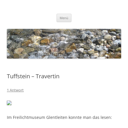
Zum
Inhalt
S T E I N R E I C H
springen
Gesammelte Steine
Menü
Tuffstein – Travertin
1 Antwort
Im Freilichtmuseum Glentleiten konnte man das lesen: