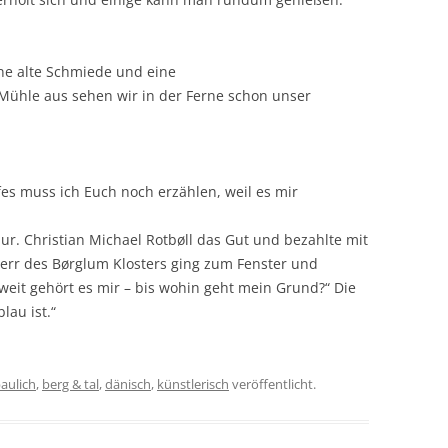
ne alte Schmiede und eine
Mühle aus sehen wir in der Ferne schon unser
es muss ich Euch noch erzählen, weil es mir
jur. Christian Michael Rotbøll das Gut und bezahlte mit
Herr des Børglum Klosters ging zum Fenster und
 weit gehört es mir – bis wohin geht mein Grund?“ Die
lau ist.“
aulich
,
berg & tal
,
dänisch
,
künstlerisch
veröffentlicht.