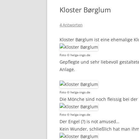
Kloster Børglum
4 Antworten
Kloster Børglum ist eine ehemalige Kl
Foto © helga-ingo.de
Gepflegte und sehr liebevoll gestalte
Anlage.
Foto © helga-ingo.de
Die Mönche sind noch fleissig bei der 
Foto © helga-ingo.de
Der Engel (?) is not amused…
Kein Wunder, schließlich hat man ih