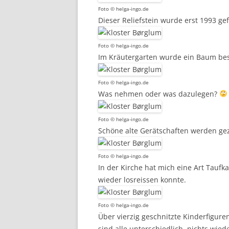
Foto © helga-ingo.de
Dieser Reliefstein wurde erst 1993 g
Foto © helga-ingo.de
Im Kräutergarten wurde ein Baum bes
Foto © helga-ingo.de
Was nehmen oder was dazulegen?
Foto © helga-ingo.de
Schöne alte Gerätschaften werden gez
Foto © helga-ingo.de
In der Kirche hat mich eine Art Taufk
wieder losreissen konnte.
Foto © helga-ingo.de
Über vierzig geschnitzte Kinderfigure
sind alle unterschiedlich, nichts wi