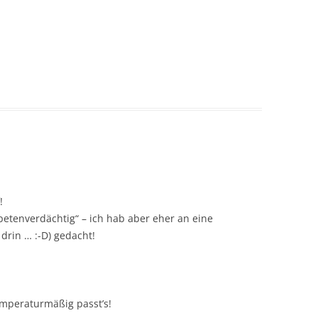
!
apetenverdächtig“ – ich hab aber eher an eine
drin … :-D) gedacht!
emperaturmäßig passt’s!