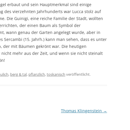
iegel erbaut und sein Hauptmerkmal sind einige
ng des vierzehnten Jahrhunderts war Lucca stolz auf
. Die Guinigi, eine reiche Familie der Stadt, wollten
errichten, der einen Baum als Symbol der
annt, wann genau der Garten angelegt wurde, aber in
es Sercambi (15. Jahrh.) kann man sehen, dass es unter
, der mit Bäumen gekrönt war. Die heutigen
nicht mehr aus der Zeit, und wenn sie nicht steinalt
ön!
ulich
,
berg & tal
,
pflanzlich
,
toskanisch
veröffentlicht.
Thomas Klingenstein
→