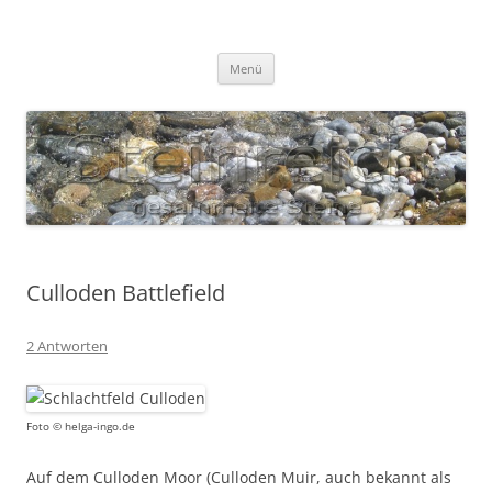
Zum
Inhalt
S T E I N R E I C H
springen
Gesammelte Steine
Menü
Culloden Battlefield
2 Antworten
Foto © helga-ingo.de
Auf dem Culloden Moor (Culloden Muir, auch bekannt als