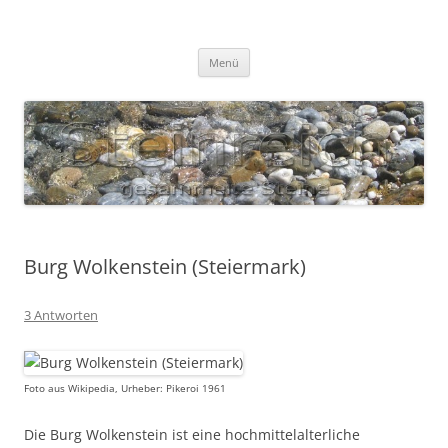
Zum
Inhalt
S T E I N R E I C H
springen
Gesammelte Steine
Menü
Burg Wolkenstein (Steiermark)
3 Antworten
Foto aus Wikipedia, Urheber: Pikeroi 1961
Die Burg Wolkenstein ist eine hochmittelalterliche