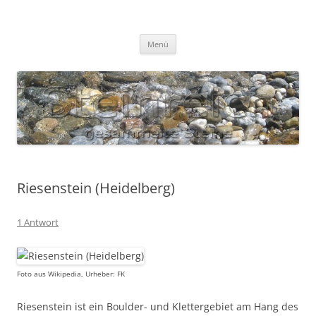
Zum
Inhalt
S T E I N R E I C H
springen
Gesammelte Steine
Menü
Riesenstein (Heidelberg)
1 Antwort
Foto aus Wikipedia, Urheber: FK
Riesenstein ist ein Boulder- und Klettergebiet am Hang des