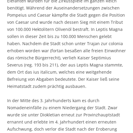
Elefanten wurden für die Zirkusspiele im ganzen Reich
benötigt. Während der Auseinandersetzungen zwischen
Pompeius und Caesar kämpfte die Stadt gegen die Position
von Caesar und wurde nach dessen Sieg mit einem Tribut
von 100.000 Hektolitern Olivenöl bestraft. In Leptis Magna
sollen in dieser Zeit bis zu 100.000 Menschen gelebt
haben. Nachdem die Stadt schon unter Trajan zur colonia
erhoben worden war (fortan besaßen alle freien Einwohner
das römische Bürgerrecht), verlieh Kaiser Septimius
Severus (reg. 193 bis 211), der aus Leptis Magna stammte,
dem Ort das ius italicum, welches eine weitgehende
Befreiung von Abgaben bedeutete. Der Kaiser ließ seine
Heimatstadt zudem prächtig ausbauen.
In der Mitte des 3. Jahrhunderts kam es durch
Nomadeneinfälle zu einem Niedergang der Stadt. Zwar
wurde sie unter Diokletian erneut zur Provinzhauptstadt
ernannt und erlebte im 4. Jahrhundert einen erneuten
Aufschwung, doch verlor die Stadt nach der Eroberung