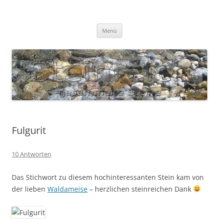
Zum
Inhalt
S T E I N R E I C H
springen
Gesammelte Steine
Menü
Fulgurit
10 Antworten
Das Stichwort zu diesem hochinteressanten Stein kam von
der lieben
Waldameise
– herzlichen steinreichen Dank