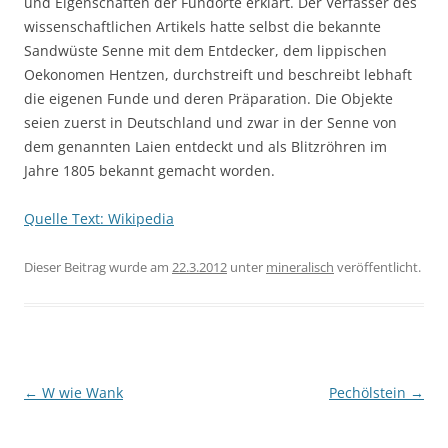
und Eigenschaften der Fundorte erklärt. Der Verfasser des
wissenschaftlichen Artikels hatte selbst die bekannte
Sandwüste Senne mit dem Entdecker, dem lippischen
Oekonomen Hentzen, durchstreift und beschreibt lebhaft
die eigenen Funde und deren Präparation. Die Objekte
seien zuerst in Deutschland und zwar in der Senne von
dem genannten Laien entdeckt und als Blitzröhren im
Jahre 1805 bekannt gemacht worden.
Quelle Text: Wikipedia
Dieser Beitrag wurde am
22.3.2012
unter
mineralisch
veröffentlicht.
Beitragsnavigation
←
W wie Wank
Pechölstein
→