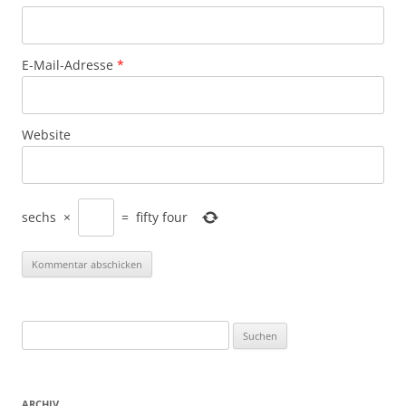
E-Mail-Adresse
*
Website
sechs
×
=
fifty four
Suchen
nach:
ARCHIV