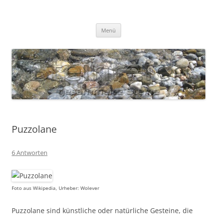
Zum
Inhalt
S T E I N R E I C H
springen
Gesammelte Steine
Menü
Puzzolane
6 Antworten
Foto aus Wikipedia, Urheber: Wolever
Puzzolane sind künstliche oder natürliche Gesteine, die