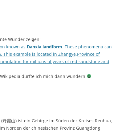
bunte Wunder zeigen:
non known as
Danxia landform
. These phenomena can
a. This example is located in Zhangye,Province of
cumulation for millions of years of red sandstone and
ei Wikipedia durfte ich mich dann wundern
 (丹霞山) ist ein Gebirge im Süden der Kreises Renhua,
n im Norden der chinesischen Provinz Guangdong