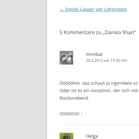
Beitragsnavigation
←
Daniel Casper von Lohenstein
5 Kommentare zu „
Danxia Shan
“
minibar
20.2.2012 um 15:26 Uhr
Öööööhm, das schaut ja irgendwie so
Oder ist es ein einzelner, der sich m
Duckundweck
↓
Antworten
Helga