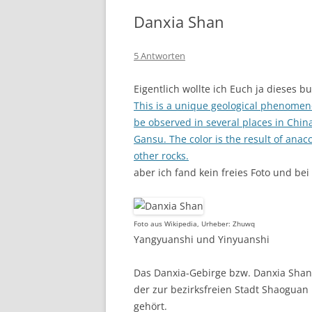
Danxia Shan
5 Antworten
Eigentlich wollte ich Euch ja dieses 
This is a unique geological phenome
be observed in several places in Chin
Gansu. The color is the result of anac
other rocks.
aber ich fand kein freies Foto und b
Foto aus Wikipedia, Urheber: Zhuwq
Yangyuanshi und Yinyuanshi
Das Danxia-Gebirge bzw. Danxia Shan
der zur bezirksfreien Stadt Shaogua
gehört.