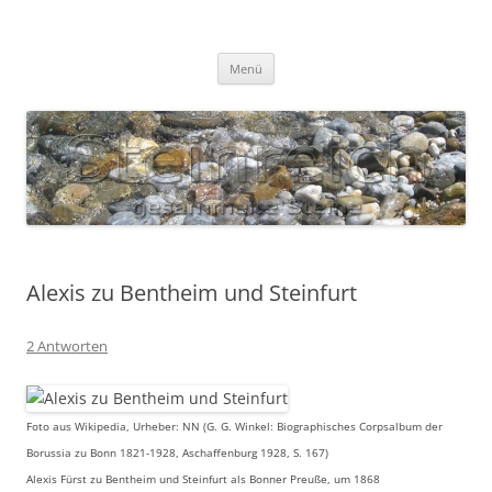
Zum
Inhalt
S T E I N R E I C H
springen
Gesammelte Steine
Menü
Alexis zu Bentheim und Steinfurt
2 Antworten
Foto aus Wikipedia, Urheber: NN (G. G. Winkel: Biographisches Corpsalbum der
Borussia zu Bonn 1821-1928, Aschaffenburg 1928, S. 167)
Alexis Fürst zu Bentheim und Steinfurt als Bonner Preuße, um 1868