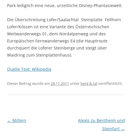
Park lediglich eine neue, urzeitliche Disney-Phantasiewelt.
Die Überschreitung Lofer/Saalachtal  Steinplatte  Fellhorn 
Lofer/Kössen ist eine Variante des Österreichischen
Weitwanderwegs 01, dem Nordalpenweg und des
Europäischen Fernwanderwegs E4 (die Hauptroute
durchquert die Loferer Steinberge und steigt über
Waidring zum Steinplattenhaus).
Quelle Text: Wikipedia
Dieser Beitrag wurde am
28.11.2011
unter
berg & tal
veröffentlicht.
Beitragsnavigation
←
Miltejn
Alexis zu Bentheim und
Steinfurt
→