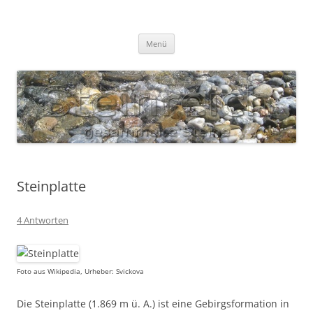
Zum
Inhalt
S T E I N R E I C H
springen
Gesammelte Steine
Menü
Steinplatte
4 Antworten
Foto aus Wikipedia, Urheber: Svickova
Die Steinplatte (1.869 m ü. A.) ist eine Gebirgsformation in