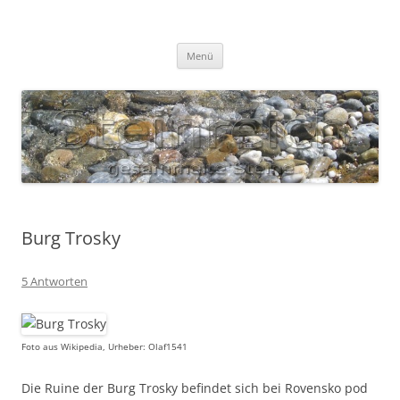
Zum
Inhalt
S T E I N R E I C H
springen
Gesammelte Steine
Menü
Burg Trosky
5 Antworten
Foto aus Wikipedia, Urheber: Olaf1541
Die Ruine der Burg Trosky befindet sich bei Rovensko pod