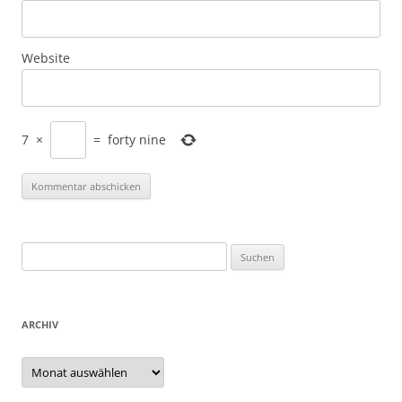
Website
7
×
=
forty nine
Suchen
nach:
ARCHIV
Archiv