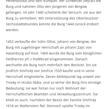
Helfenburka) und sein Kumpan, der Schweizer (vejcar) die
Burg und nahmen Otto den Jüngeren von Bergow
gefangen. Im Jahr 1440 scheiterte der Versuch, sie aus der
Burg zu vertreiben. Mit Unterstützung des Oberlausitzer
Sechsstädtebundes konnte die Burg 1444 zurück erobert
werden.
1452 verkaufte der Sohn Ottos, Johann von Bergow, die
Burg mit zugehöriger Herrschaft an Johann Zajíc von
Hasenburg auf Kost. 1469 wurde die Burg vom königlichen
Feldherren Jiří z Poděbrad eingenommen. Danach
wechselte die Burg noch mehrfach den Besitzer, bis sie
Jindřich Smiřický von Smiřice 1559 kaufte und in seine
Herrschaft eingliederte. Deren Mittelpunkt lag unweit von
Trosky in Hrubá Skála, und so verlor die Burg ihre einstige
Bedeutung; sie war fortan nur noch Wohnort der
herrschaftlichen Beamten und Verwaltungszentrum. Sie
blieb es auch, nachdem der Besitz der Familie Smiřický
1618 an Wallenstein fiel. Dennoch spielte Trosky im